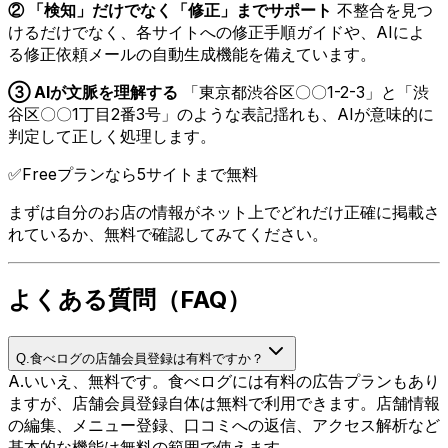
② 「検知」だけでなく「修正」までサポート
不整合を見つ
けるだけでなく、各サイトへの修正手順ガイドや、AIによ
る修正依頼メールの自動生成機能を備えています。
③ AIが文脈を理解する
「東京都渋谷区〇〇1-2-3」と「渋
谷区〇〇1丁目2番3号」のような表記揺れも、AIが意味的に
判定して正しく処理します。
✅
Freeプランなら5サイトまで無料
まずは自分のお店の情報がネット上でどれだけ正確に掲載さ
れているか、無料で確認してみてください。
よくある質問（FAQ）
Q.
食べログの店舗会員登録は有料ですか？
A.
いいえ、無料です。食べログには有料の広告プランもあり
ますが、店舗会員登録自体は無料で利用できます。店舗情報
の編集、メニュー登録、口コミへの返信、アクセス解析など
基本的な機能は無料の範囲で使えます。