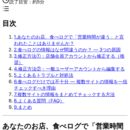
読了目安：
約5分
目次
1
.
あなたのお店、食べログで「営業時間が違う」と言
われたことはありませんか？
2
.
食べログの情報はなぜ間違うのか？ — 3つの原因
3
.
修正方法①：店舗会員アカウントから修正する（推
奨）
4
.
修正方法②：一般ユーザーアカウントから編集する
5
.
よくあるトラブルと対処法
6
.
食べログだけでは不十分 — 複数サイトの情報を一括
チェックすべき理由
7
.
複数サイトの情報をまとめてチェックする方法
8
.
よくある質問（FAQ）
9
.
まとめ
あなたのお店、食べログで「営業時間