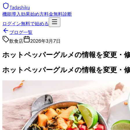
Tadashiku
機能
導入効果
始め方
料金
無料診断
ログイン
無料で始める
ブログ一覧
飲食店
2026年3月7日
ホットペッパーグルメの情報を変更・修
ホットペッパーグルメの情報を変更・修