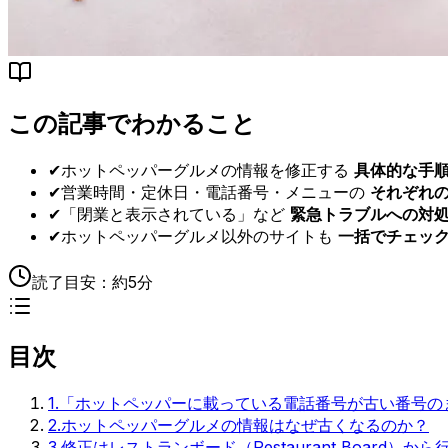
この記事でわかること
✔
ホットペッパーグルメの情報を修正する
具体的な手
✔
営業時間・定休日・電話番号・メニューの
それぞれ
✔
「閉業と表示されている」など
緊急トラブルへの対
✔
ホットペッパーグルメ以外のサイトも
一括でチェッ
読了目安：
約5分
目次
1
.
「ホットペッパーに載っている電話番号が古い番号の
2
.
ホットペッパーグルメの情報はなぜ古くなるのか？
3
.
修正はレストランボード（Restaurant Board）から