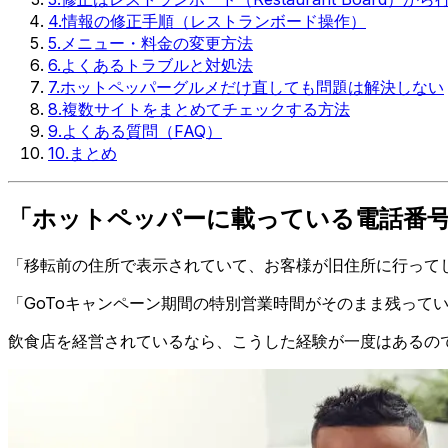
4
.
情報の修正手順（レストランボード操作）
5
.
メニュー・料金の変更方法
6
.
よくあるトラブルと対処法
7
.
ホットペッパーグルメだけ直しても問題は解決しない
8
.
複数サイトをまとめてチェックする方法
9
.
よくある質問（FAQ）
10
.
まとめ
「ホットペッパーに載っている電話番
「移転前の住所で表示されていて、お客様が旧住所に行って
「GoToキャンペーン期間の特別営業時間がそのまま残って
飲食店を経営されているなら、こうした経験が一度はあるの