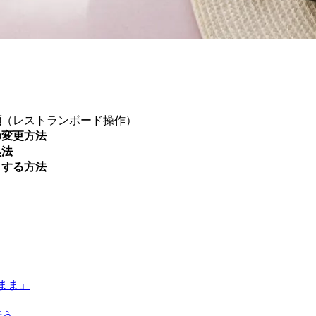
順
（レストランボード操作）
の変更方法
処法
クする方法
まま」
行う