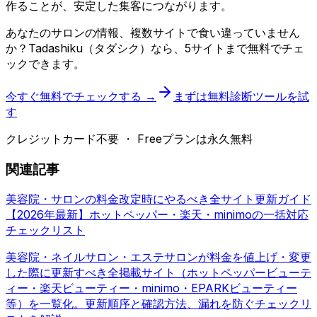
作ることが、安定した集客につながります。
あなたのサロンの情報、複数サイトで食い違っていません
か？Tadashiku（タダシク）なら、5サイトまで無料でチェ
ックできます。
今すぐ無料でチェックする →
まずは無料診断ツールを試
す
クレジットカード不要 ・ Freeプランは永久無料
関連記事
美容院・サロンの料金改定時にやるべき全サイト更新ガイド
【2026年最新】ホットペッパー・楽天・minimoの一括対応
チェックリスト
美容院・ネイルサロン・エステサロンが料金を値上げ・変更
した際に更新すべき全掲載サイト（ホットペッパービューテ
ィー・楽天ビューティー・minimo・EPARKビューティー
等）を一覧化。更新順序と確認方法、漏れを防ぐチェックリ